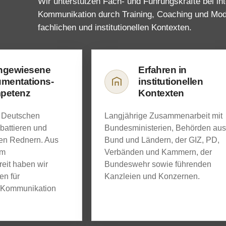
Wir unterstützen Fach- und Führungskräfte bei in
Kommunikation durch Training, Coaching und Mode
fachlichen und institutionellen Kontexten.
hgewiesene
Erfahren in
mentations-
institutionellen
petenz
Kontexten
 Deutschen
Langjährige Zusammenarbeit mit
battieren und
Bundesministerien, Behörden aus
en Rednern. Aus
Bund und Ländern, der GIZ, PD,
im
Verbänden und Kammern, der
reit haben wir
Bundeswehr sowie führenden
en für
Kanzleien und Konzernen.
 Kommunikation