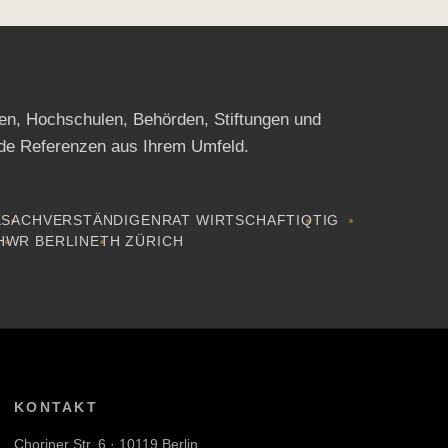
ien, Hochschulen, Behörden, Stiftungen und
de Referenzen aus Ihrem Umfeld.
K
SACHVERSTÄNDIGENRAT WIRTSCHAFT
IQTIG
HWR BERLIN
ETH ZÜRICH
KONTAKT
Choriner Str. 6 · 10119 Berlin