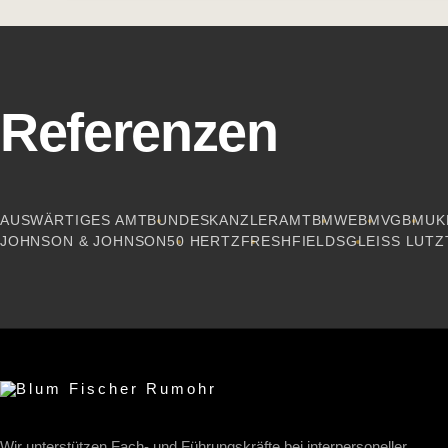
Referenzen
AUSWÄRTIGES AMT
BUNDESKANZLERAMT
BMWE
BMVG
BMUK
JOHNSON & JOHNSON
50 HERTZ
FRESHFIELDS
GLEISS LUTZ
Wir unterstützen Fach- und Führungskräfte bei interpersoneller,